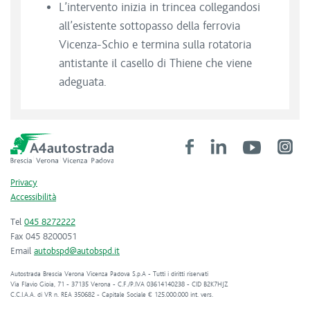
L’intervento inizia in trincea collegandosi
all’esistente sottopasso della ferrovia
Vicenza-Schio e termina sulla rotatoria
antistante il casello di Thiene che viene
adeguata.
Privacy
Accessibilità
Tel
045 8272222
Fax 045 8200051
Email
autobspd@autobspd.it
Autostrada Brescia Verona Vicenza Padova S.p.A - Tutti i diritti riservati
Via Flavio Gioia, 71 - 37135 Verona - C.F./P.IVA 03614140238 - CID B2K7HJZ
C.C.I.A.A. di VR n. REA 350682 - Capitale Sociale € 125.000.000 int. vers.