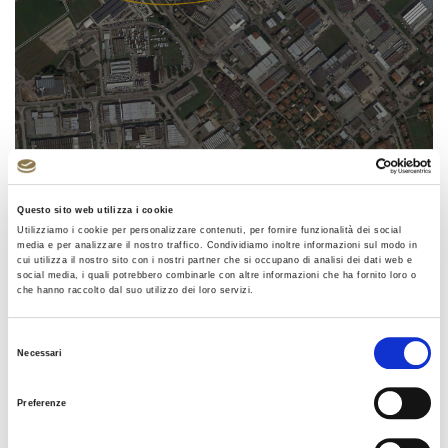
Torna a tutti i progetti
Questo sito web utilizza i cookie
Utilizziamo i cookie per personalizzare contenuti, per fornire funzionalità dei social
media e per analizzare il nostro traffico. Condividiamo inoltre informazioni sul modo in
RIQUALIFICAZIONE DEI
cui utilizza il nostro sito con i nostri partner che si occupano di analisi dei dati web e
social media, i quali potrebbero combinarle con altre informazioni che ha fornito loro o
COLLEGAMENTI TRA IL
che hanno raccolto dal suo utilizzo dei loro servizi.
CASELLO DELL'AUTOSTRADA
A31 VALDASTICO DI THIENE
Selezione
Necessari
E LA S.P. NUOVA
del
GASPARONA
consenso
Preferenze