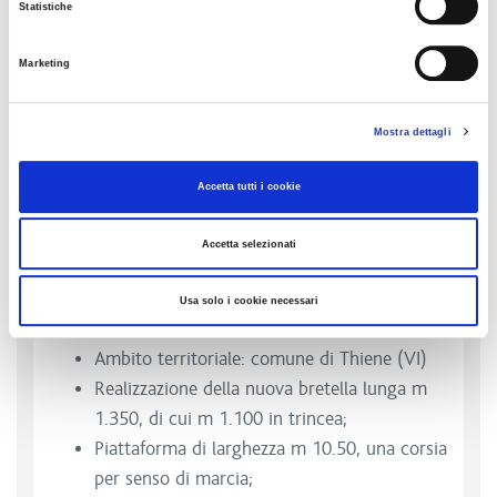
Il progetto definitivo di "Riqualificazione dei
Statistiche
collegamenti viari tra il casello dell'autostrada
Marketing
A31 Valdastico di Thiene e la S.P. Nuova
Gasparona" ha l'obiettivo
di migliorare l'accessibilità dell'autostrada A31
Mostra dettagli
Valdastico con la realizzazione di un collegamento
diretto del casello di Thiene con la viabilità
Accetta tutti i cookie
provinciale (SP111 Gasparona e SP346) e l’area
Accetta selezionati
commerciale e industriale, decongestionando la
viabilità locale.
Usa solo i cookie necessari
Dati tecnici:
Ambito territoriale: comune di Thiene (VI)
Realizzazione della nuova bretella lunga m
1.350, di cui m 1.100 in trincea;
Piattaforma di larghezza m 10.50, una corsia
per senso di marcia;