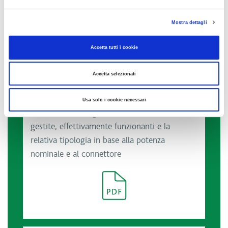
Mostra dettagli
Accetta tutti i cookie
Accetta selezionati
Numero di punti di ricarica per veicoli
elettrici, presenti nelle aree di servizio e di
Usa solo i cookie necessari
sosta ubicate lungo le tratte autostradali
gestite, effettivamente funzionanti e la
relativa tipologia in base alla potenza
nominale e al connettore