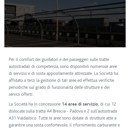
Per il comfort dei guidatori e dei passeggeri sulle tratte
autostradali di competenza, sono disponibili numerose aree
di servizio e di sosta appositamente attrezzate. La Società ha
affidato a terzi la gestione di tali aree ed effettua verifiche
periodiche sul grado di funzionalità delle strutture e dei
servizi offerti.
La Società ha in concessione
14 aree di servizio
, di cui 12
dislocate sulla tratta A4 Brescia - Padova e 2 sull'autostrada
A31 Valdastico. Tutte le aree sono dotate di strutture atte a
garantire una sosta confortevole, il rifornimento carburante e