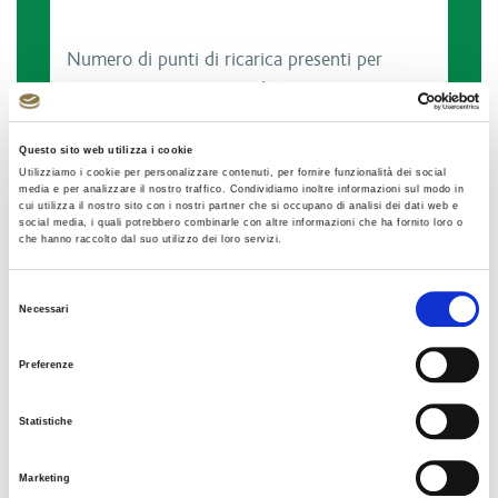
Numero di punti di ricarica presenti per
ciascuna tratta autostradale gestita e per
senso di marcia, suddivisi per tipologia in
base alla potenza nominale
Questo sito web utilizza i cookie
Utilizziamo i cookie per personalizzare contenuti, per fornire funzionalità dei social
media e per analizzare il nostro traffico. Condividiamo inoltre informazioni sul modo in
cui utilizza il nostro sito con i nostri partner che si occupano di analisi dei dati web e
social media, i quali potrebbero combinarle con altre informazioni che ha fornito loro o
che hanno raccolto dal suo utilizzo dei loro servizi.
Selezione
Necessari
del
consenso
Preferenze
Numero di punti di rifornimento presenti per
ciascuna tratta autostradale gestita e per
Statistiche
senso di marcia, suddivisi per tipologia di
carburante
Marketing