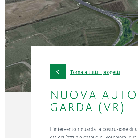
Torna a tutti i progetti
NUOVA AUTO
GARDA (VR)
L’intervento riguarda la costruzione di 
est dell’attuale casello di Peschiera, e l