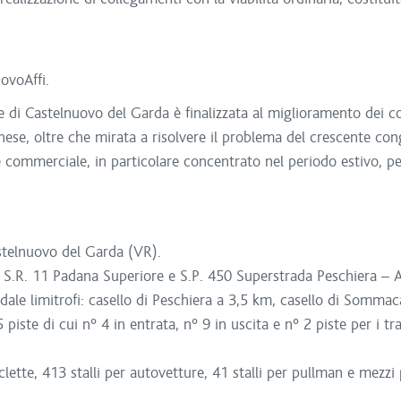
ovoAffi.
e di Castelnuovo del Garda è finalizzata al miglioramento dei c
ese, oltre che mirata a risolvere il problema del crescente con
e commerciale, in particolare concentrato nel periodo estivo, per 
stelnuovo del Garda (VR).
e: S.R. 11 Padana Superiore e S.P. 450 Superstrada Peschiera – Af
radale limitrofi: casello di Peschiera a 3,5 km, casello di Somm
 piste di cui n° 4 in entrata, n° 9 in uscita e n° 2 piste per i t
ette, 413 stalli per autovetture, 41 stalli per pullman e mezzi 