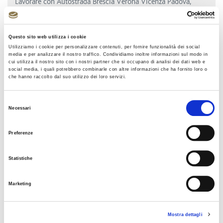
Lavorare con Autostrada Brescia Verona Vicenza Padova,
società del Gruppo A4 Holding, significa diventare partner di
una realtà consolidata per la quale la politica di acquisto è
uno dei pilastri fondamentali conforme ai principi di
Questo sito web utilizza i cookie
Utilizziamo i cookie per personalizzare contenuti, per fornire funzionalità dei social
correttezza e trasparenza.
media e per analizzare il nostro traffico. Condividiamo inoltre informazioni sul modo in
cui utilizza il nostro sito con i nostri partner che si occupano di analisi dei dati web e
Per procedere al processo di qualificazione ed essere inseriti
social media, i quali potrebbero combinarle con altre informazioni che ha fornito loro o
nell’Elenco dei fornitori di lavori, beni e servizi e poter
che hanno raccolto dal suo utilizzo dei loro servizi.
partecipare ai bandi di gara, oltre a conoscere nel dettaglio la
nostra Politica di Acquisto vi invitiamo a visitare il portale
Selezione
Necessari
dedicato.
del
consenso
Preferenze
PORTALE FORNITORI A4 HOLDING
Statistiche
Marketing
BANDI DI GARA E AVVISI
Mostra dettagli