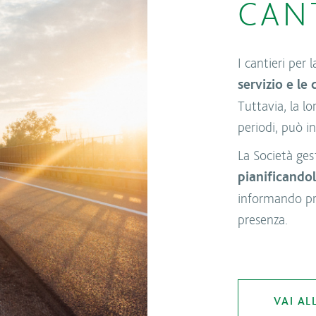
CANT
I cantieri per 
servizio e le 
Tuttavia, la l
periodi, può inf
La Società ges
pianificando
informando pre
presenza.
VAI AL