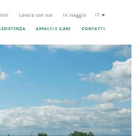
tori
Lavora con noi
In viaggio
IT
ASSISTENZA
APPALTI E GARE
CONTATTI