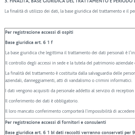
3. FINALITÀ, BASE GIURIDICA DEL TRATTAMENTO E PERIOD
La finalità di utilizzo dei dati, la base giuridica del trattamento e il 
Per registrazione accessi di ospiti
Base giuridica art. 6 1 f
La base giuridica che legittima il trattamento dei dati personali è l’i
Il controllo degli accessi in sede e la tutela del patrimonio aziendale 
La finalità del trattamento è costituita dalla salvaguardia delle pers
aziendali, danneggiamenti, atti di vandalismo o crimini informatici.
I dati vengono acquisiti da personale addetto al servizio di reception 
Il conferimento dei dati è obbligatorio.
Il loro mancato conferimento comporterà l'impossibilità di accedere a
Per registrazione accessi di fornitori e consulenti
Base giuridica art. 6 1 bI dati raccolti verranno conservati per 9