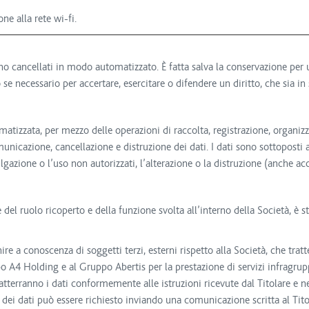
e alla rete wi-fi.
nno cancellati in modo automatizzato. È fatta salva la conservazione per
 necessario per accertare, esercitare o difendere un diritto, che sia in 
ormatizzata, per mezzo delle operazioni di raccolta, registrazione, organi
comunicazione, cancellazione e distruzione dei dati. I dati sono sottopost
gazione o l’uso non autorizzati, l’alterazione o la distruzione (anche acc
ne del ruolo ricoperto e della funzione svolta all’interno della Società, è
ire a conoscenza di soggetti terzi, esterni rispetto alla Società, che tratt
po A4 Holding e al Gruppo Abertis per la prestazione di servizi infragrupp
ratterranno i dati conformemente alle istruzioni ricevute dal Titolare e n
o dei dati può essere richiesto inviando una comunicazione scritta al Tit