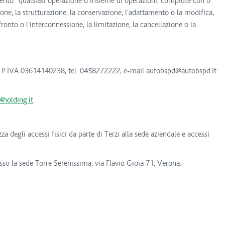
amento “qualsiasi operazione o insieme di operazioni, compiute con o
zione, la strutturazione, la conservazione, l'adattamento o la modifica,
ronto o l'interconnessione, la limitazione, la cancellazione o la
.F. e P.IVA 03614140238, tel. 0458272222, e-mail autobspd@autobspd.it
4holding.it
.
a degli accessi fisici da parte di Terzi alla sede aziendale e accessi
esso la sede Torre Serenissima, via Flavio Gioia 71, Verona: