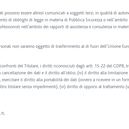
dati possono essere altresì comunicati a soggetti terzi, in qualità di auto
to di obblighi di legge in materia di Pubblica Sicurezza o nell’ambito 
professionisti nell’ambito dei rapporti di assistenza e consulenza in materi
ersonali non saranno oggetto di trasferimento al di fuori dell’Unione Eur
confronti del Titolare, i diritti riconosciuti dagli artt. 15-22 del GDPR, tra
alla cancellazione dei dati e il diritto all'oblio; (iv) il diritto alla limitaz
esercitare il diritto alla portabilità dei dati (ovvero a ricevere in un 
 altro titolare senza impedimenti); (vi) diritto di opporsi al trattamento
it;