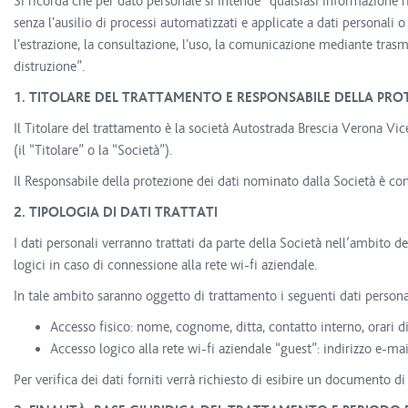
Si ricorda che per dato personale si intende “qualsiasi informazione 
senza l'ausilio di processi automatizzati e applicate a dati personali o
l'estrazione, la consultazione, l'uso, la comunicazione mediante trasmi
distruzione”.
1. TITOLARE DEL TRATTAMENTO E RESPONSABILE DELLA PROT
Il Titolare del trattamento è la società Autostrada Brescia Verona V
(il “Titolare” o la “Società”).
Il Responsabile della protezione dei dati nominato dalla Società è cont
2. TIPOLOGIA DI DATI TRATTATI
I dati personali verranno trattati da parte della Società nell’ambito d
logici in caso di connessione alla rete wi-fi aziendale.
In tale ambito saranno oggetto di trattamento i seguenti dati personali
Accesso fisico: nome, cognome, ditta, contatto interno, orari di
Accesso logico alla rete wi-fi aziendale “guest”: indirizzo e-ma
Per verifica dei dati forniti verrà richiesto di esibire un documento di