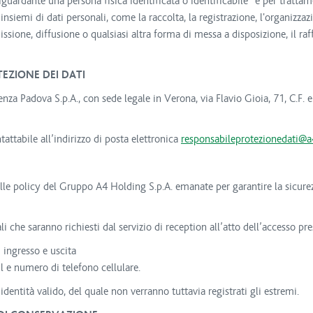
riguardante una persona fisica identificata o identificabile” e per tratt
 insiemi di dati personali, come la raccolta, la registrazione, l'organizza
ssione, diffusione o qualsiasi altra forma di messa a disposizione, il raff
EZIONE DEI DATI
icenza Padova S.p.A., con sede legale in Verona, via Flavio Gioia, 71, C
attabile all’indirizzo di posta elettronica
responsabileprotezionedati@a
elle policy del Gruppo A4 Holding S.p.A. emanate per garantire la sicurezz
 che saranno richiesti dal servizio di reception all’atto dell’accesso pr
 ingresso e uscita
il e numero di telefono cellulare.
 identità valido, del quale non verranno tuttavia registrati gli estremi.