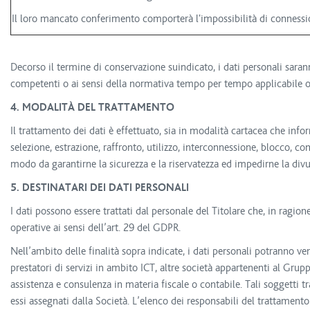
Il loro mancato conferimento comporterà l'impossibilità di connession
Decorso il termine di conservazione suindicato, i dati personali sara
competenti o ai sensi della normativa tempo per tempo applicabile o se
4. MODALITÀ DEL TRATTAMENTO
Il trattamento dei dati è effettuato, sia in modalità cartacea che inf
selezione, estrazione, raffronto, utilizzo, interconnessione, blocco, 
modo da garantirne la sicurezza e la riservatezza ed impedirne la divul
5. DESTINATARI DEI DATI PERSONALI
I dati possono essere trattati dal personale del Titolare che, in ragio
operative ai sensi dell’art. 29 del GDPR.
Nell’ambito delle finalità sopra indicate, i dati personali potranno ven
prestatori di servizi in ambito ICT, altre società appartenenti al Grup
assistenza e consulenza in materia fiscale o contabile. Tali soggetti t
essi assegnati dalla Società. L’elenco dei responsabili del trattament