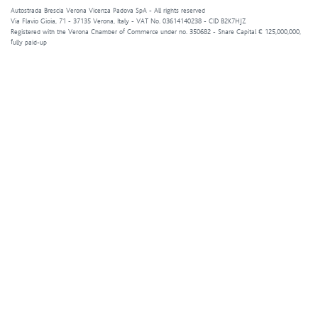
Autostrada Brescia Verona Vicenza Padova SpA - All rights reserved
Via Flavio Gioia, 71 - 37135 Verona, Italy - VAT No. 03614140238 - CID B2K7HJZ
Registered with the Verona Chamber of Commerce under no. 350682 - Share Capital € 125,000,000,
fully paid-up