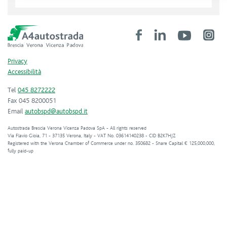
Privacy
Accessibilità
Tel
045 8272222
Fax 045 8200051
Email
autobspd@autobspd.it
Autostrada Brescia Verona Vicenza Padova SpA - All rights reserved
Via Flavio Gioia, 71 - 37135 Verona, Italy - VAT No. 03614140238 - CID B2K7HJZ
Registered with the Verona Chamber of Commerce under no. 350682 - Share Capital € 125,000,000,
fully paid-up