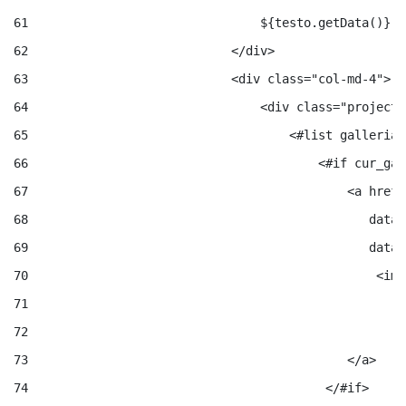
61
                                ${testo.getData()} 
62
                            </div> 
63
                            <div class="col-md-4"> 
64
                                <div class="project-
65
                                    <#list galleria.
66
                                        <#if cur_gal
67
                                            <a href=
68
                                               data-
69
                                               data-
70
                                                <img
71
                                                    
72
                                                    
73
                                            </a> 
74
                                         </#if> 