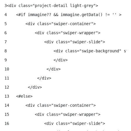
3
<div class="project-detail light-grey"> 
4
    <#if immagine?? && immagine.getData() != '' > 
5
        <div class="swiper-container"> 
6
            <div class="swiper-wrapper"> 
7
                <div class="swiper-slide"> 
8
                    <div class="swipe-background" sty
9
                    </div> 
10
                </div> 
11
            </div> 
12
        </div> 
13
   <#else> 
14
       <div class="swiper-container"> 
15
           <div class="swiper-wrapper"> 
16
               <div class="swiper-slide"> 