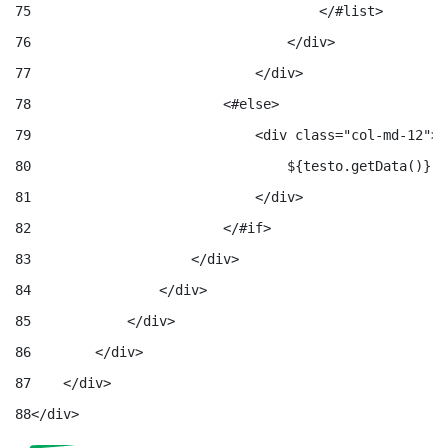
75
                                    </#list> 
76
                                </div> 
77
                            </div> 
78
                        <#else> 
79
                            <div class="col-md-12"> 
80
                                ${testo.getData()} 
81
                            </div> 
82
                        </#if> 
83
                    </div> 
84
                </div> 
85
            </div> 
86
        </div> 
87
    </div> 
88
</div> 