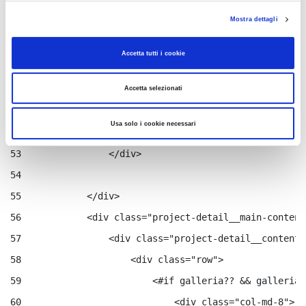
46
                       -->${languageUtil.get(locale,
Mostra dettagli
47
                    </a> 
48
                </div> 
Accetta tutti i cookie
49
            </#if> 
50
            <div class="project-detail__title-wrappe
Accetta selezionati
51
                <div class="project-detail__title co
Usa solo i cookie necessari
52
                    ${titolo.getData()} 
53
                </div> 
54
55
            </div> 
56
            <div class="project-detail__main-content
57
                <div class="project-detail__content"
58
                    <div class="row"> 
59
                        <#if galleria?? && galleria.
60
                            <div class="col-md-8"> 