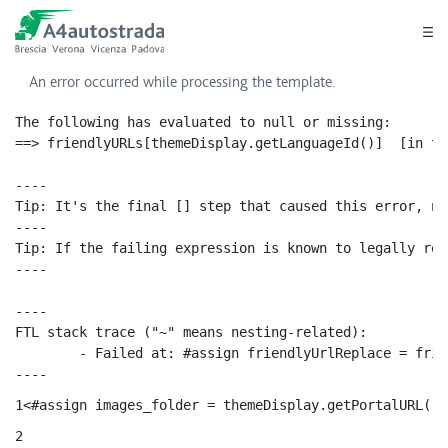
Skip to Main Content
Go to main menu
Go to footer
An error occurred while processing the template.
The following has evaluated to null or missing:

==> friendlyURLs[themeDisplay.getLanguageId()]  [in te
----

Tip: It's the final [] step that caused this error, no
----

Tip: If the failing expression is known to legally ref
----

----

FTL stack trace ("~" means nesting-related):

	- Failed at: #assign friendlyUrlReplace = friendly...  [in template "20116#20152#PROGETTODETTAGLIO" at line 38, column 15]

----
1
<#assign images_folder = themeDisplay.getPortalURL()+
2