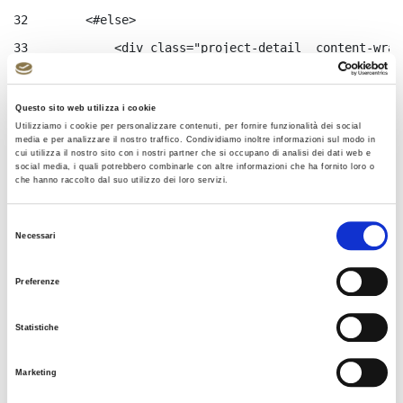
32
        <#else> 
33
            <div class="project-detail__content-wrap
34
        </#if> 
35
        --> 
Questo sito web utilizza i cookie
Utilizziamo i cookie per personalizzare contenuti, per fornire funzionalità dei social
36
        <div class="project-detail__content-wrapper"
media e per analizzare il nostro traffico. Condividiamo inoltre informazioni sul modo in
cui utilizza il nostro sito con i nostri partner che si occupano di analisi dei dati web e
37
            <#if friendlyURLs?? > 
social media, i quali potrebbero combinarle con altre informazioni che ha fornito loro o
che hanno raccolto dal suo utilizzo dei loro servizi.
38
              <#assign friendlyUrlReplace= friendlyU
39
           	  <#assign friendlyUrlKeepBefor
Selezione
Necessari
40
           		  <#if friendlyUrlKeepB
del
consenso
41
           	 		<#assign  f
Preferenze
42
              </#if> 
43
                <div class="project-detail__back-wra
Statistiche
44
                    <a href="${friendlyUrlKeepBefore
Marketing
45
                       <i class="icon-solid icon-ang