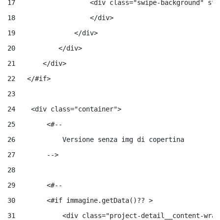
17
                   <div class="swipe-background" sty
18
                   </div> 
19
               </div> 
20
           </div> 
21
       </div> 
22
   </#if> 
23
24
    <div class="container"> 
25
        <#-- 
26
            Versione senza img di copertina 
27
        --> 
28
29
        <#-- 
30
        <#if immagine.getData()?? > 
31
            <div class="project-detail__content-wrap