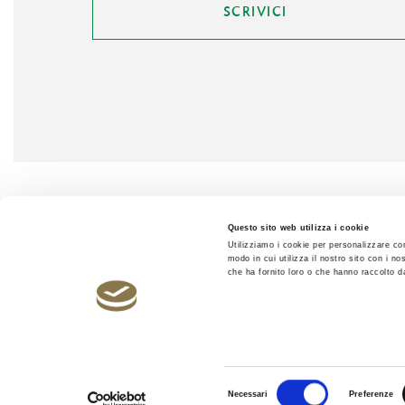
SCRIVICI
Questo sito web utilizza i cookie
Utilizziamo i cookie per personalizzare con
modo in cui utilizza il nostro sito con i n
che ha fornito loro o che hanno raccolto dal
Autostrada Brescia Verona Vicenza Padova S.p.A - Tutti i diritti 
Via Flavio Gioia, 71 - 37135 Verona - C.F./P.IVA 0361414023
C.C.I.A.A. di VR n. REA 350682 - Capitale Sociale € 125.000.000
Selezione
Necessari
Preferenze