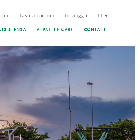
tori
Lavora con noi
In viaggio
IT
ASSISTENZA
APPALTI E GARE
CONTATTI