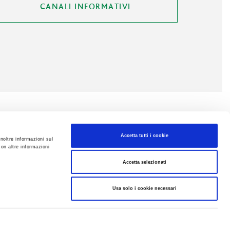
CANALI INFORMATIVI
Accetta tutti i cookie
inoltre informazioni sul
con altre informazioni
Accetta selezionati
Usa solo i cookie necessari
Privacy
Accessibilità
8272222
Fax 045 8200051
Email
autobspd@autobspd.it