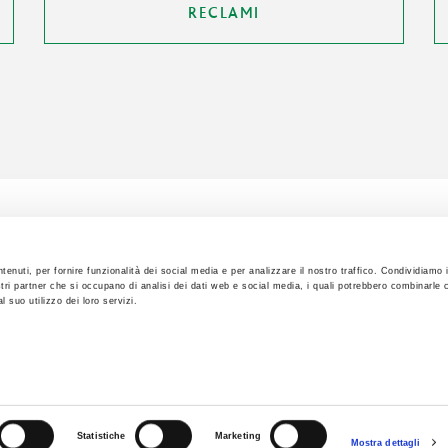
RECLAMI
tenuti, per fornire funzionalità dei social media e per analizzare il nostro traffico. Condividiamo 
ostri partner che si occupano di analisi dei dati web e social media, i quali potrebbero combinarle 
 suo utilizzo dei loro servizi.
riservati
8 - CID B2K7HJZ
Tel
045 
 int. vers.
Statistiche
Marketing
Mostra dettagli