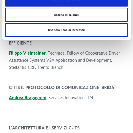
Nicola Busatto
, Capo Servizio Impianti Tecnologici
CAV
Enrico Ferrante
, Autostrade Alto Adriatico
Accetta selezionati
Usa solo i cookie necessari
SISTEMI COOPERATIVI PER UNA GUIDA PIÙ SICURA ED
EFFICIENTE
Filippo Visintainer
, Technical Fellow of Cooperative Driver
Assistance Systems V2X Application and Development,
Stellantis-CRF, Trento Branch
C-ITS IL PROTOCOLLO DI COMUNICAZIONE IBRIDA
Andrea Bragagnini
, Services Innovation TIM
L’ARCHITETTURA E I SERVIZI C-ITS