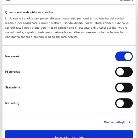
Questo sito web utilizza i cookie
Utilizziamo i cookie per personalizzare contenuti, per fornire funzionalità dei social
AREE URBANE E RETI AUTOSTRADALI:
media e per analizzare il nostro traffico. Condividiamo inoltre informazioni sul modo in
IMPLEMENTAZIONI E SERVIZI C-ITS
cui utilizza il nostro sito con i nostri partner che si occupano di analisi dei dati web e
social media, i quali potrebbero combinarle con altre informazioni che ha fornito loro o
che hanno raccolto dal suo utilizzo dei loro servizi.
AREE URBANE
Bruno Pezzuto
, Comune di Verona
Selezione
Riccardo Lesca
, Comune di Torino
Necessari
del
Fabrizio Zeni
, Comune di Trento
consenso
Giacomo Tuffanelli
, Roma Servizi Mobilità
Preferenze
Statistiche
RETI AUTOSTRADALI
Alberto Brentegani
, Direttore Esercizio Autostrada
Marketing
Brescia Verona Vicenza Padova
Paolo Faccin
,
Autostrada del Brennero
Mostra dettagli
Vincenzo Ciccarone
, Project Manager Sistemi di
Radiocomunicazione Autostrade per l’Italia
Accetta tutti i cookie