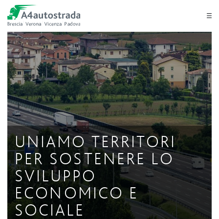
Vai al contenuto principale
Vai al menu di navigazione
Vai al footer
UNIAMO TERRITORI
PER SOSTENERE LO
SVILUPPO
ECONOMICO E
SOCIALE