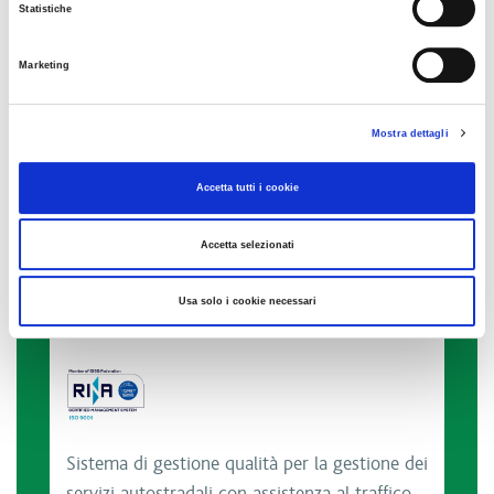
Statistiche
Marketing
Politica per il sistema di gestione integrato di
Mostra dettagli
Autostrada Brescia Verona Vicenza Padova.
Accetta tutti i cookie
Accetta selezionati
Usa solo i cookie necessari
Sistema di gestione qualità per la gestione dei