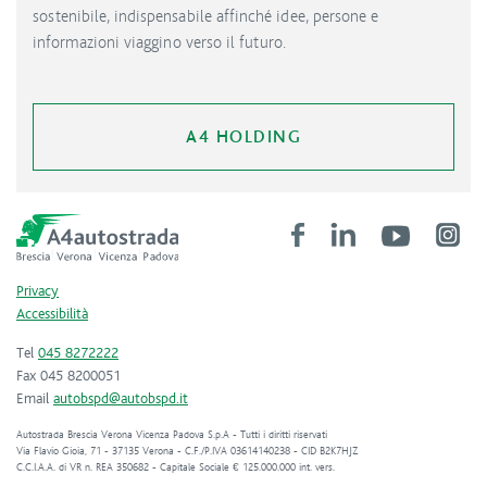
sostenibile, indispensabile affinché idee, persone e
informazioni viaggino verso il futuro.
A4 HOLDING
Privacy
Accessibilità
Tel
045 8272222
Fax 045 8200051
Email
autobspd@autobspd.it
Autostrada Brescia Verona Vicenza Padova S.p.A - Tutti i diritti riservati
Via Flavio Gioia, 71 - 37135 Verona - C.F./P.IVA 03614140238 - CID B2K7HJZ
C.C.I.A.A. di VR n. REA 350682 - Capitale Sociale € 125.000.000 int. vers.