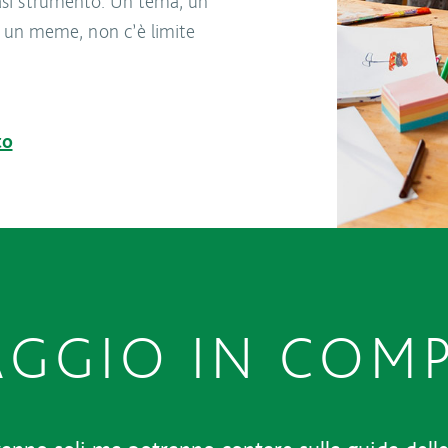
iasi strumento. Un tema, un
, un meme, non c’è limite
to
AGGIO IN COM