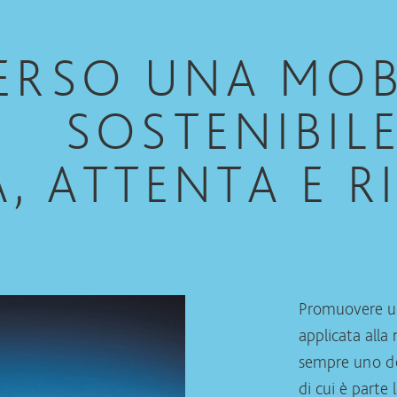
ERSO UNA MOB
SOSTENIBILE
A, ATTENTA E R
Promuovere una
applicata alla 
sempre uno dei
di cui è parte