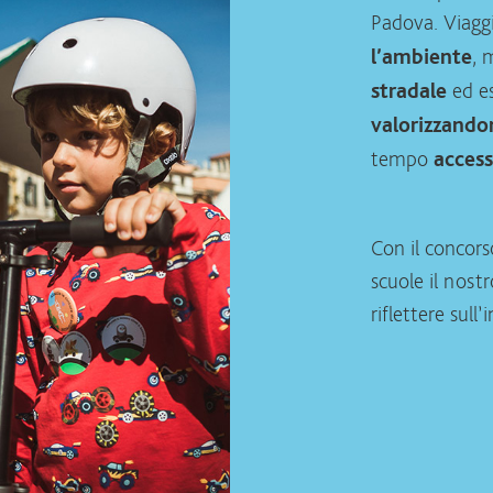
Padova. Viaggi
, 
l’ambiente
ed e
stradale
valorizzando
tempo
accessi
Con il concors
scuole il nost
riflettere sull