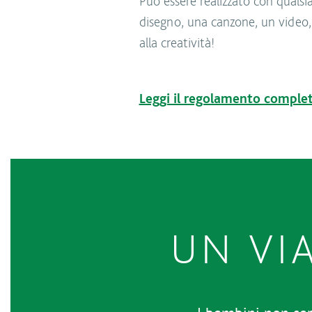
Può essere realizzato con quals
disegno, una canzone, un video
alla creatività!
Leggi il regolamento comple
UN VI