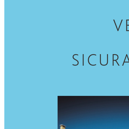
V
SICUR