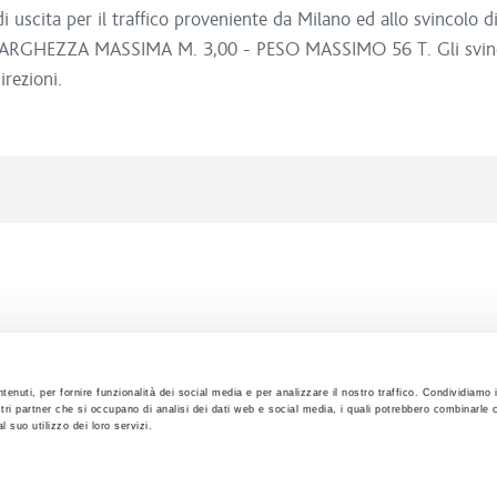
i uscita per il traffico proveniente da Milano ed allo svincolo d
o: LARGHEZZA MASSIMA M. 3,00 - PESO MASSIMO 56 T. Gli svincoli
direzioni.
tenuti, per fornire funzionalità dei social media e per analizzare il nostro traffico. Condividiamo 
ostri partner che si occupano di analisi dei dati web e social media, i quali potrebbero combinarle 
 suo utilizzo dei loro servizi.
erved