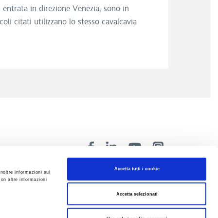
i entrata in direzione Venezia, sono in
 citati utilizzano lo stesso cavalcavia
Accetta tutti i cookie
inoltre informazioni sul
con altre informazioni
Accetta selezionati
Privacy
Accessibilità